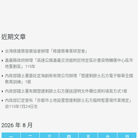
近期文章
台灣綠建築發展協會辦理「綠建築專業研習會」
嘉義縣政府辦理「高速公路嘉義交流道附近特定區計畫貨物轉運中心區市
地重劃區」115年
內政部國土署委託定海創新有限公司辦理「營建剩餘土石方電子聯單全國
教育訓練」1案
內政部國土署有關營建剩餘土石方運送證明文件欄位資料填寫方式1案
內政部訂定發布「非都市土地設置營建剩餘土石方臨時暫置場作業規定」
自115年7月24日生
2026 年 8 月
一
二
三
四
五
六
日