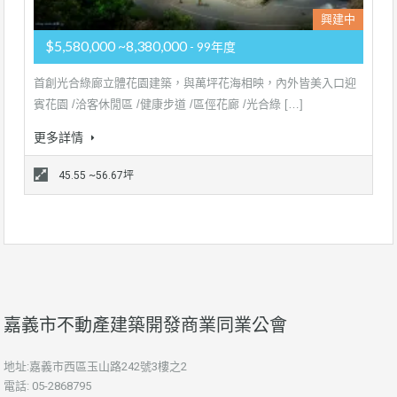
興建中
$5,580,000 ~8,380,000
- 99年度
首創光合綠廊立體花園建築，與萬坪花海相映，內外皆美入口迎
賓花園 /洽客休閒區 /健康步道 /區俓花廊 /光合綠 […]
更多詳情
45.55 ~56.67坪
嘉義市不動產建築開發商業同業公會
地址:嘉義市西區玉山路242號3樓之2
電話: 05-2868795