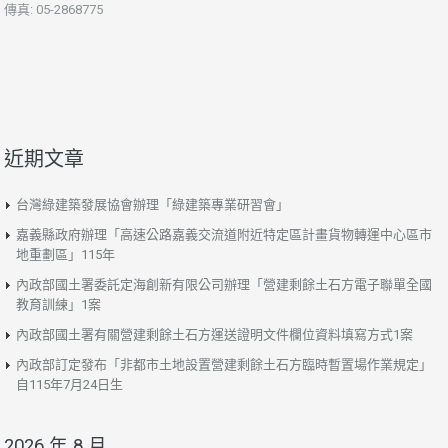
傳真: 05-2868775
近期文章
台灣綠建築發展協會辦理「綠建築專業研習會」
嘉義縣政府辦理「高速公路嘉義交流道附近特定區計畫貨物轉運中心區市
地重劃區」115年
內政部國土署委託定海創新有限公司辦理「營建剩餘土石方電子聯單全國
教育訓練」1案
內政部國土署有關營建剩餘土石方運送證明文件欄位資料填寫方式1案
內政部訂定發布「非都市土地設置營建剩餘土石方臨時暫置場作業規定」
自115年7月24日生
2026 年 8 月