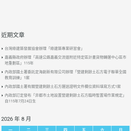
近期文章
台灣綠建築發展協會辦理「綠建築專業研習會」
嘉義縣政府辦理「高速公路嘉義交流道附近特定區計畫貨物轉運中心區市
地重劃區」115年
內政部國土署委託定海創新有限公司辦理「營建剩餘土石方電子聯單全國
教育訓練」1案
內政部國土署有關營建剩餘土石方運送證明文件欄位資料填寫方式1案
內政部訂定發布「非都市土地設置營建剩餘土石方臨時暫置場作業規定」
自115年7月24日生
2026 年 8 月
一
二
三
四
五
六
日