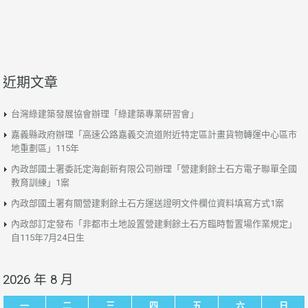
近期文章
台灣綠建築發展協會辦理「綠建築專業研習會」
嘉義縣政府辦理「高速公路嘉義交流道附近特定區計畫貨物轉運中心區市
地重劃區」115年
內政部國土署委託定海創新有限公司辦理「營建剩餘土石方電子聯單全國
教育訓練」1案
內政部國土署有關營建剩餘土石方運送證明文件欄位資料填寫方式1案
內政部訂定發布「非都市土地設置營建剩餘土石方臨時暫置場作業規定」
自115年7月24日生
2026 年 8 月
一
二
三
四
五
六
日