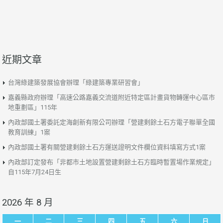
近期文章
台灣綠建築發展協會辦理「綠建築專業研習會」
嘉義縣政府辦理「高速公路嘉義交流道附近特定區計畫貨物轉運中心區市
地重劃區」115年
內政部國土署委託定海創新有限公司辦理「營建剩餘土石方電子聯單全國
教育訓練」1案
內政部國土署有關營建剩餘土石方運送證明文件欄位資料填寫方式1案
內政部訂定發布「非都市土地設置營建剩餘土石方臨時暫置場作業規定」
自115年7月24日生
2026 年 8 月
一
二
三
四
五
六
日