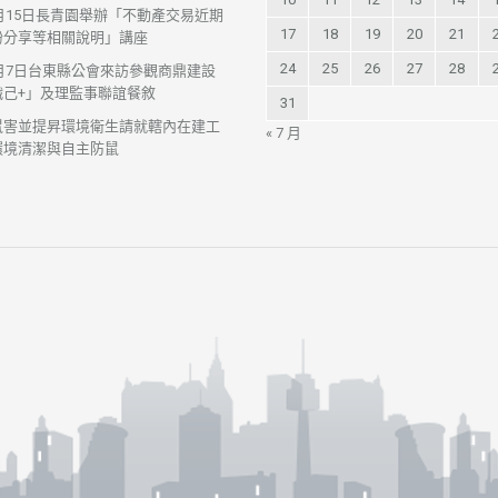
7月15日長青園舉辦「不動產交易近期
17
18
19
20
21
紛分享等相關說明」講座
24
25
26
27
28
7月7日台東縣公會來訪參觀商鼎建設
織己+」及理監事聯誼餐敘
31
鼠害並提昇環境衛生請就轄內在建工
« 7 月
環境清潔與自主防鼠