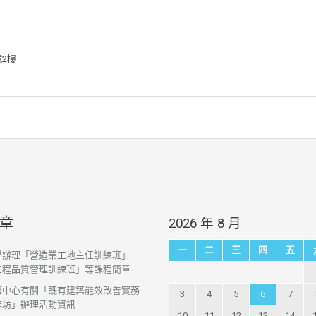
號2樓
章
2026 年 8 月
一
二
三
四
五
學辦理「營造業工地主任訓練班」
工程品質管理訓練班」等課程簡章
築中心有關「既有建築能效改善實務
3
4
5
6
7
作坊」辦理活動資訊
10
11
12
13
14