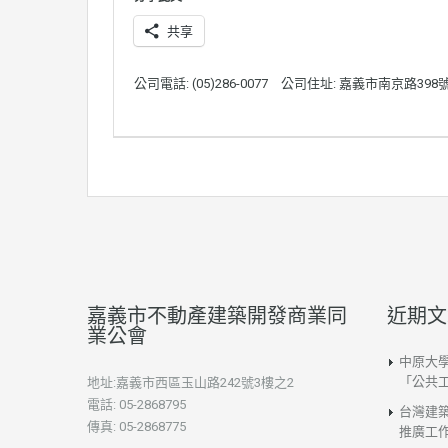
共享
公司電話: (05)286-0077
公司住址: 嘉義市南京路398
嘉義市不動產建築開發商業同
近期文
業公會
中原大
「公共
地址:嘉義市西區玉山路242號3樓之2
電話: 05-2868795
台灣建
傳真: 05-2868775
推廣工