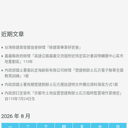
近期文章
台灣綠建築發展協會辦理「綠建築專業研習會」
嘉義縣政府辦理「高速公路嘉義交流道附近特定區計畫貨物轉運中心區市
地重劃區」115年
內政部國土署委託定海創新有限公司辦理「營建剩餘土石方電子聯單全國
教育訓練」1案
內政部國土署有關營建剩餘土石方運送證明文件欄位資料填寫方式1案
內政部訂定發布「非都市土地設置營建剩餘土石方臨時暫置場作業規定」
自115年7月24日生
2026 年 8 月
一
二
三
四
五
六
日