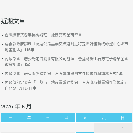
近期文章
台灣綠建築發展協會辦理「綠建築專業研習會」
嘉義縣政府辦理「高速公路嘉義交流道附近特定區計畫貨物轉運中心區市
地重劃區」115年
內政部國土署委託定海創新有限公司辦理「營建剩餘土石方電子聯單全國
教育訓練」1案
內政部國土署有關營建剩餘土石方運送證明文件欄位資料填寫方式1案
內政部訂定發布「非都市土地設置營建剩餘土石方臨時暫置場作業規定」
自115年7月24日生
2026 年 8 月
一
二
三
四
五
六
日
1
2