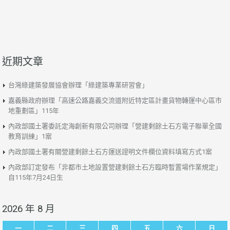
近期文章
台灣綠建築發展協會辦理「綠建築專業研習會」
嘉義縣政府辦理「高速公路嘉義交流道附近特定區計畫貨物轉運中心區市
地重劃區」115年
內政部國土署委託定海創新有限公司辦理「營建剩餘土石方電子聯單全國
教育訓練」1案
內政部國土署有關營建剩餘土石方運送證明文件欄位資料填寫方式1案
內政部訂定發布「非都市土地設置營建剩餘土石方臨時暫置場作業規定」
自115年7月24日生
2026 年 8 月
一
二
三
四
五
六
日