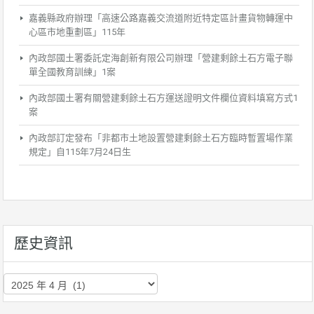
嘉義縣政府辦理「高速公路嘉義交流道附近特定區計畫貨物轉運中
心區市地重劃區」115年
內政部國土署委託定海創新有限公司辦理「營建剩餘土石方電子聯
單全國教育訓練」1案
內政部國土署有關營建剩餘土石方運送證明文件欄位資料填寫方式1
案
內政部訂定發布「非都市土地設置營建剩餘土石方臨時暫置場作業
規定」自115年7月24日生
歷史資訊
歷
史
資