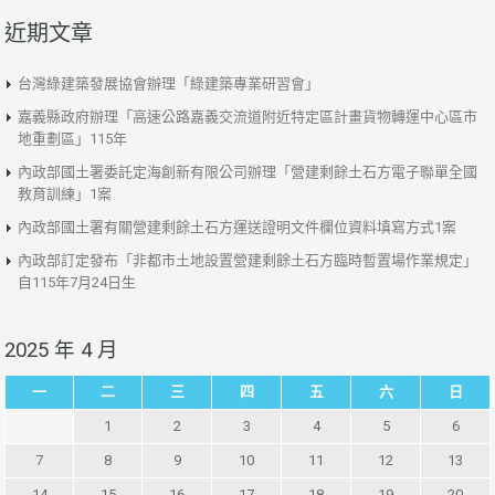
近期文章
台灣綠建築發展協會辦理「綠建築專業研習會」
嘉義縣政府辦理「高速公路嘉義交流道附近特定區計畫貨物轉運中心區市
地重劃區」115年
內政部國土署委託定海創新有限公司辦理「營建剩餘土石方電子聯單全國
教育訓練」1案
內政部國土署有關營建剩餘土石方運送證明文件欄位資料填寫方式1案
內政部訂定發布「非都市土地設置營建剩餘土石方臨時暫置場作業規定」
自115年7月24日生
2025 年 4 月
一
二
三
四
五
六
日
1
2
3
4
5
6
7
8
9
10
11
12
13
14
15
16
17
18
19
20