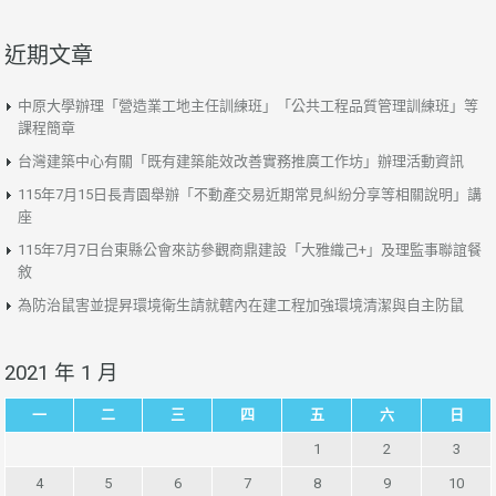
近期文章
中原大學辦理「營造業工地主任訓練班」「公共工程品質管理訓練班」等
課程簡章
台灣建築中心有關「既有建築能效改善實務推廣工作坊」辦理活動資訊
115年7月15日長青園舉辦「不動產交易近期常見糾紛分享等相關說明」講
座
115年7月7日台東縣公會來訪參觀商鼎建設「大雅織己+」及理監事聯誼餐
敘
為防治鼠害並提昇環境衛生請就轄內在建工程加強環境清潔與自主防鼠
2021 年 1 月
一
二
三
四
五
六
日
1
2
3
4
5
6
7
8
9
10