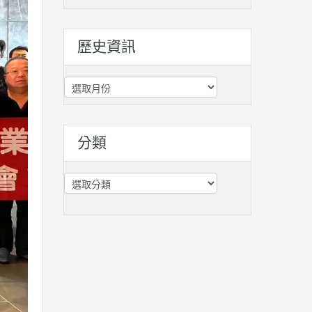
歷史資訊
歷
史
資
訊
分類
分
類