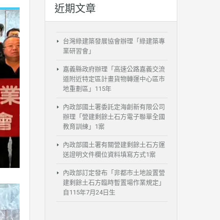
近期文章
台灣綠建築發展協會辦理「綠建築專
業研習會」
嘉義縣政府辦理「高速公路嘉義交流
道附近特定區計畫貨物轉運中心區市
地重劃區」115年
內政部國土署委託定海創新有限公司
辦理「營建剩餘土石方電子聯單全國
教育訓練」1案
內政部國土署有關營建剩餘土石方運
送證明文件欄位資料填寫方式1案
內政部訂定發布「非都市土地設置營
建剩餘土石方臨時暫置場作業規定」
自115年7月24日生