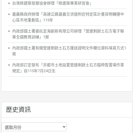
台灣綠建築發展協會辦理「綠建築專業研習會」
嘉義縣政府辦理「高速公路嘉義交流道附近特定區計畫貨物轉運中
心區市地重劃區」115年
內政部國土署委託定海創新有限公司辦理「營建剩餘土石方電子聯
單全國教育訓練」1案
內政部國土署有關營建剩餘土石方運送證明文件欄位資料填寫方式1
案
內政部訂定發布「非都市土地設置營建剩餘土石方臨時暫置場作業
規定」自115年7月24日生
歷史資訊
歷
史