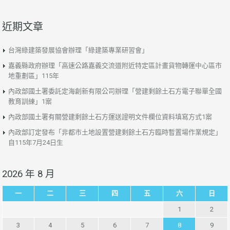
近期文章
台灣綠建築發展協會辦理「綠建築專業研習會」
嘉義縣政府辦理「高速公路嘉義交流道附近特定區計畫貨物轉運中心區市
地重劃區」115年
內政部國土署委託定海創新有限公司辦理「營建剩餘土石方電子聯單全國
教育訓練」1案
內政部國土署有關營建剩餘土石方運送證明文件欄位資料填寫方式1案
內政部訂定發布「非都市土地設置營建剩餘土石方臨時暫置場作業規定」
自115年7月24日生
2026 年 8 月
一
二
三
四
五
六
日
1
2
3
4
5
6
7
8
9