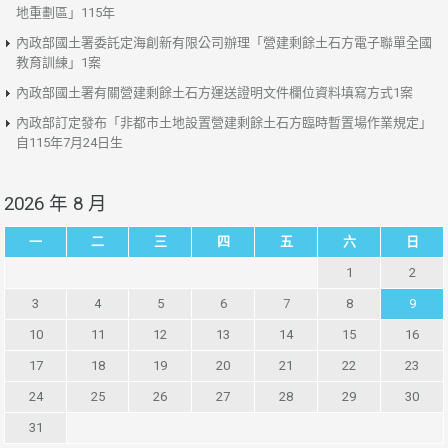
地重劃區」115年
內政部國土署委託定海創新有限公司辦理「營建剩餘土石方電子聯單全國
教育訓練」1案
內政部國土署有關營建剩餘土石方運送證明文件欄位資料填寫方式1案
內政部訂定發布「非都市土地設置營建剩餘土石方臨時暫置場作業規定」
自115年7月24日生
2026 年 8 月
一
二
三
四
五
六
日
1
2
3
4
5
6
7
8
9
10
11
12
13
14
15
16
17
18
19
20
21
22
23
24
25
26
27
28
29
30
31