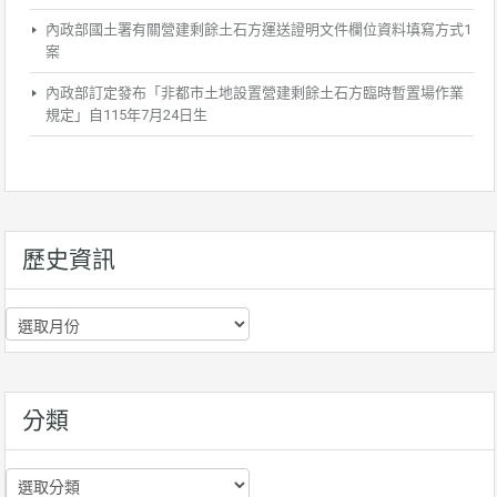
內政部國土署有關營建剩餘土石方運送證明文件欄位資料填寫方式1
案
內政部訂定發布「非都市土地設置營建剩餘土石方臨時暫置場作業
規定」自115年7月24日生
歷史資訊
歷
史
資
訊
分類
分