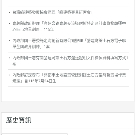
台灣綠建築發展協會辦理「綠建築專業研習會」
嘉義縣政府辦理「高速公路嘉義交流道附近特定區計畫貨物轉運中
心區市地重劃區」115年
內政部國土署委託定海創新有限公司辦理「營建剩餘土石方電子聯
單全國教育訓練」1案
內政部國土署有關營建剩餘土石方運送證明文件欄位資料填寫方式1
案
內政部訂定發布「非都市土地設置營建剩餘土石方臨時暫置場作業
規定」自115年7月24日生
歷史資訊