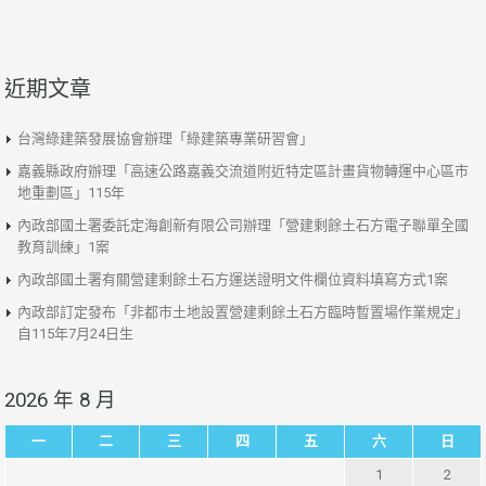
近期文章
台灣綠建築發展協會辦理「綠建築專業研習會」
嘉義縣政府辦理「高速公路嘉義交流道附近特定區計畫貨物轉運中心區市
地重劃區」115年
內政部國土署委託定海創新有限公司辦理「營建剩餘土石方電子聯單全國
教育訓練」1案
內政部國土署有關營建剩餘土石方運送證明文件欄位資料填寫方式1案
內政部訂定發布「非都市土地設置營建剩餘土石方臨時暫置場作業規定」
自115年7月24日生
2026 年 8 月
一
二
三
四
五
六
日
1
2