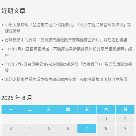
近期文章
中原大學辦理「營造業工地主任訓練班」「公共工程品質管理訓練班」等
課程簡章
台灣建築中心有關「既有建築能效改善實務推廣工作坊」辦理活動資訊
115年7月15日長青園舉辦「不動產交易近期常見糾紛分享等相關說明」講
座
115年7月7日台東縣公會來訪參觀商鼎建設「大雅織己+」及理監事聯誼餐
敘
為防治鼠害並提昇環境衛生請就轄內在建工程加強環境清潔與自主防鼠
2026 年 8 月
一
二
三
四
五
六
日
1
2
3
4
5
6
7
8
9