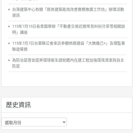
台灣建築中心有關「既有建築能效改善實務推廣工作坊」辦理活動
資訊
115年7月15日長青園舉辦「不動產交易近期常見糾紛分享等相關說
明」講座
115年7月7日台東縣公會來訪參觀商鼎建設「大雅織己+」及理監事
聯誼餐敘
為防治鼠害並提昇環境衛生請就轄內在建工程加強環境清潔與自主
防鼠
歷史資訊
歷
史
資