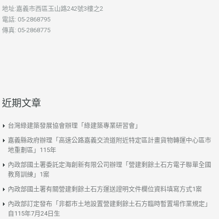
地址:嘉義市西區玉山路242號3樓之2
電話: 05-2868795
傳真: 05-2868775
近期文章
台灣綠建築發展協會辦理「綠建築專業研習會」
嘉義縣政府辦理「高速公路嘉義交流道附近特定區計畫貨物轉運中心區市
地重劃區」115年
內政部國土署委託定海創新有限公司辦理「營建剩餘土石方電子聯單全國
教育訓練」1案
內政部國土署有關營建剩餘土石方運送證明文件欄位資料填寫方式1案
內政部訂定發布「非都市土地設置營建剩餘土石方臨時暫置場作業規定」
自115年7月24日生