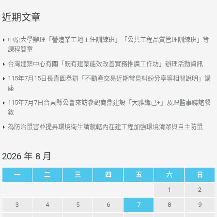
近期文章
中原大學辦理「營造業工地主任訓練班」「公共工程品質管理訓練班」等
課程簡章
台灣建築中心有關「既有建築能效改善實務推廣工作坊」辦理活動資訊
115年7月15日長青園舉辦「不動產交易近期常見糾紛分享等相關說明」講
座
115年7月7日台東縣公會來訪參觀商鼎建設「大雅織己+」及理監事聯誼餐
敘
為防治鼠害並提昇環境衛生請就轄內在建工程加強環境清潔與自主防鼠
2026 年 8 月
一
二
三
四
五
六
日
1
2
3
4
5
6
7
8
9