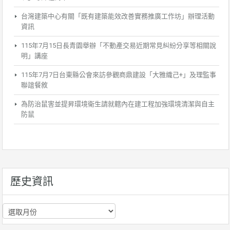
台灣建築中心有關「既有建築能效改善實務推廣工作坊」辦理活動
資訊
115年7月15日長青園舉辦「不動產交易近期常見糾紛分享等相關說
明」講座
115年7月7日台東縣公會來訪參觀商鼎建設「大雅織己+」及理監事
聯誼餐敘
為防治鼠害並提昇環境衛生請就轄內在建工程加強環境清潔與自主
防鼠
歷史資訊
歷
史
資