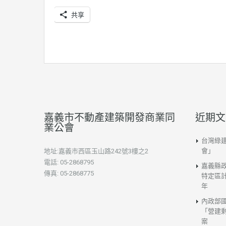
共享
嘉義市不動產建築開發商業同
近期文
業公會
台灣綠
會」
地址:嘉義市西區玉山路242號3樓之2
電話: 05-2868795
嘉義縣
傳真: 05-2868775
特定區計
年
內政部
「營建
案