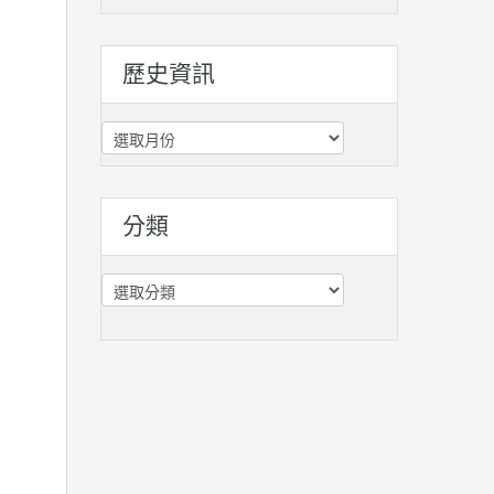
歷史資訊
歷
史
資
訊
分類
分
類