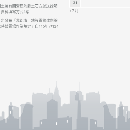
31
國土署有關營建剩餘土石方運送證明
« 7 月
位資料填寫方式1案
訂定發布「非都市土地設置營建剩餘
時暫置場作業規定」自115年7月24