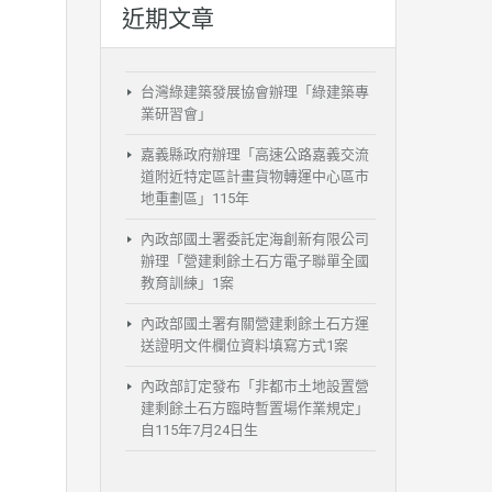
近期文章
台灣綠建築發展協會辦理「綠建築專
業研習會」
嘉義縣政府辦理「高速公路嘉義交流
道附近特定區計畫貨物轉運中心區市
地重劃區」115年
內政部國土署委託定海創新有限公司
辦理「營建剩餘土石方電子聯單全國
教育訓練」1案
內政部國土署有關營建剩餘土石方運
送證明文件欄位資料填寫方式1案
內政部訂定發布「非都市土地設置營
建剩餘土石方臨時暫置場作業規定」
自115年7月24日生