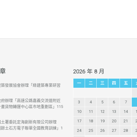
章
2026 年 8 月
一
二
三
四
五
建築發展協會辦理「綠建築專業研習
政府辦理「高速公路嘉義交流道附近
3
4
5
6
7
畫貨物轉運中心區市地重劃區」115
10
11
12
13
14
17
18
19
20
21
國土署委託定海創新有限公司辦理
剩餘土石方電子聯單全國教育訓練」1
24
25
26
27
28