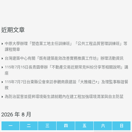
近期文章
中原大學辦理「營造業工地主任訓練班」「公共工程品質管理訓練班」等
課程簡章
台灣建築中心有關「既有建築能效改善實務推廣工作坊」辦理活動資訊
115年7月15日長青園舉辦「不動產交易近期常見糾紛分享等相關說明」講
座
115年7月7日台東縣公會來訪參觀商鼎建設「大雅織己+」及理監事聯誼餐
敘
為防治鼠害並提昇環境衛生請就轄內在建工程加強環境清潔與自主防鼠
2026 年 8 月
一
二
三
四
五
六
日