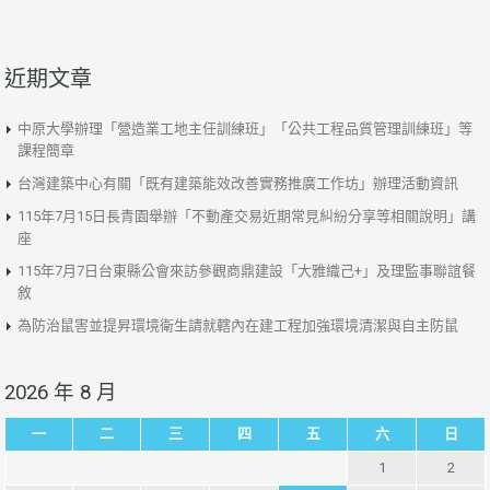
近期文章
中原大學辦理「營造業工地主任訓練班」「公共工程品質管理訓練班」等
課程簡章
台灣建築中心有關「既有建築能效改善實務推廣工作坊」辦理活動資訊
115年7月15日長青園舉辦「不動產交易近期常見糾紛分享等相關說明」講
座
115年7月7日台東縣公會來訪參觀商鼎建設「大雅織己+」及理監事聯誼餐
敘
為防治鼠害並提昇環境衛生請就轄內在建工程加強環境清潔與自主防鼠
2026 年 8 月
一
二
三
四
五
六
日
1
2