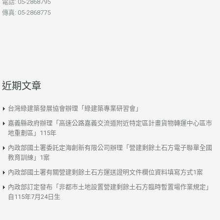
電話: 05-2868795
傳真: 05-2868775
近期文章
台灣綠建築發展協會辦理「綠建築專業研習會」
嘉義縣政府辦理「高速公路嘉義交流道附近特定區計畫貨物轉運中心區市
地重劃區」115年
內政部國土署委託定海創新有限公司辦理「營建剩餘土石方電子聯單全國
教育訓練」1案
內政部國土署有關營建剩餘土石方運送證明文件欄位資料填寫方式1案
內政部訂定發布「非都市土地設置營建剩餘土石方臨時暫置場作業規定」
自115年7月24日生