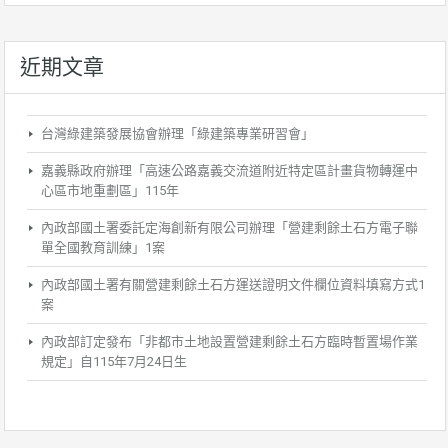
近期文章
台灣綠建築發展協會辦理「綠建築專業研習會」
嘉義縣政府辦理「高速公路嘉義交流道附近特定區計畫貨物轉運中
心區市地重劃區」115年
內政部國土署委託定海創新有限公司辦理「營建剩餘土石方電子聯
單全國教育訓練」1案
內政部國土署有關營建剩餘土石方運送證明文件欄位資料填寫方式1
案
內政部訂定發布「非都市土地設置營建剩餘土石方臨時暫置場作業
規定」自115年7月24日生