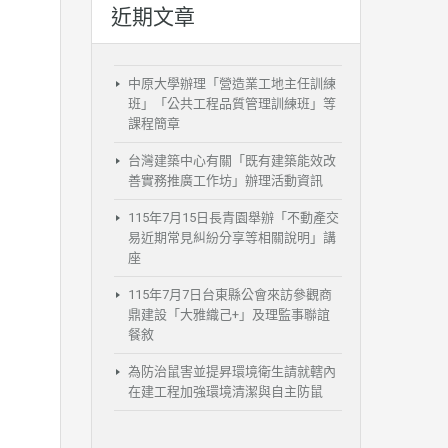
近期文章
中原大學辦理「營造業工地主任訓練
班」「公共工程品質管理訓練班」等
課程簡章
台灣建築中心有關「既有建築能效改
善實務推廣工作坊」辦理活動資訊
115年7月15日長青園舉辦「不動產交
易近期常見糾紛分享等相關說明」講
座
115年7月7日台東縣公會來訪參觀商
鼎建設「大雅織己+」及理監事聯誼
餐敘
為防治鼠害並提昇環境衛生請就轄內
在建工程加強環境清潔與自主防鼠