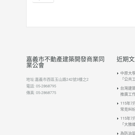
嘉義市不動產建築開發商業同
近期文
業公會
中原大
「公共
地址:嘉義市西區玉山路242號3樓之2
電話: 05-2868795
台灣建
傳真: 05-2868775
推廣工
115年
常見糾
115年
「大雅
為防治