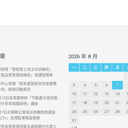
章
2026 年 8 月
一
二
三
四
五
學辦理「營造業工地主任訓練班」
工程品質管理訓練班」等課程簡章
築中心有關「既有建築能效改善實務
3
4
5
6
7
作坊」辦理活動資訊
10
11
12
13
14
7月15日長青園舉辦「不動產交易近期
17
18
19
20
21
紛分享等相關說明」講座
24
25
26
27
28
7月7日台東縣公會來訪參觀商鼎建設
織己+」及理監事聯誼餐敘
31
鼠害並提昇環境衛生請就轄內在建工