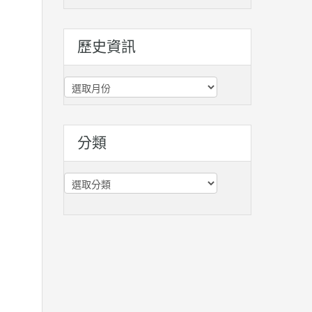
歷史資訊
歷
史
資
訊
分類
分
類