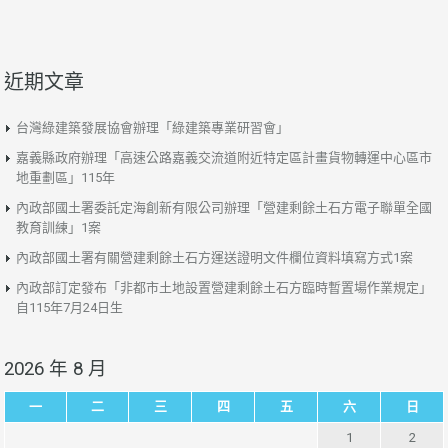
近期文章
台灣綠建築發展協會辦理「綠建築專業研習會」
嘉義縣政府辦理「高速公路嘉義交流道附近特定區計畫貨物轉運中心區市
地重劃區」115年
內政部國土署委託定海創新有限公司辦理「營建剩餘土石方電子聯單全國
教育訓練」1案
內政部國土署有關營建剩餘土石方運送證明文件欄位資料填寫方式1案
內政部訂定發布「非都市土地設置營建剩餘土石方臨時暫置場作業規定」
自115年7月24日生
2026 年 8 月
一
二
三
四
五
六
日
1
2