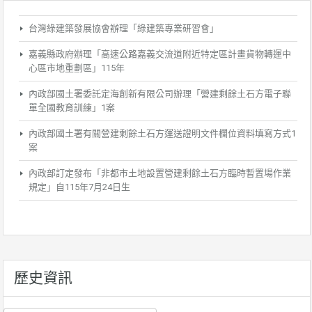
台灣綠建築發展協會辦理「綠建築專業研習會」
嘉義縣政府辦理「高速公路嘉義交流道附近特定區計畫貨物轉運中
心區市地重劃區」115年
內政部國土署委託定海創新有限公司辦理「營建剩餘土石方電子聯
單全國教育訓練」1案
內政部國土署有關營建剩餘土石方運送證明文件欄位資料填寫方式1
案
內政部訂定發布「非都市土地設置營建剩餘土石方臨時暫置場作業
規定」自115年7月24日生
歷史資訊