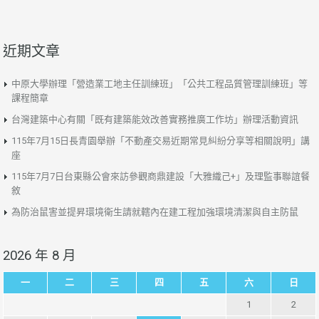
近期文章
中原大學辦理「營造業工地主任訓練班」「公共工程品質管理訓練班」等
課程簡章
台灣建築中心有關「既有建築能效改善實務推廣工作坊」辦理活動資訊
115年7月15日長青園舉辦「不動產交易近期常見糾紛分享等相關說明」講
座
115年7月7日台東縣公會來訪參觀商鼎建設「大雅織己+」及理監事聯誼餐
敘
為防治鼠害並提昇環境衛生請就轄內在建工程加強環境清潔與自主防鼠
2026 年 8 月
一
二
三
四
五
六
日
1
2