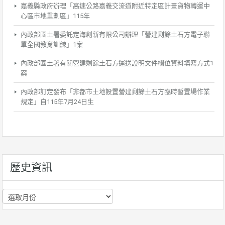
嘉義縣政府辦理「高速公路嘉義交流道附近特定區計畫貨物轉運中
心區市地重劃區」115年
內政部國土署委託定海創新有限公司辦理「營建剩餘土石方電子聯
單全國教育訓練」1案
內政部國土署有關營建剩餘土石方運送證明文件欄位資料填寫方式1
案
內政部訂定發布「非都市土地設置營建剩餘土石方臨時暫置場作業
規定」自115年7月24日生
歷史資訊
歷
史
資
訊