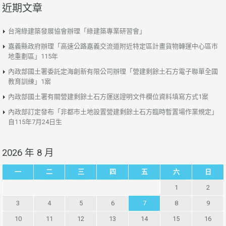
近期文章
台灣綠建築發展協會辦理「綠建築專業研習會」
嘉義縣政府辦理「高速公路嘉義交流道附近特定區計畫貨物轉運中心區市
地重劃區」115年
內政部國土署委託定海創新有限公司辦理「營建剩餘土石方電子聯單全國
教育訓練」1案
內政部國土署有關營建剩餘土石方運送證明文件欄位資料填寫方式1案
內政部訂定發布「非都市土地設置營建剩餘土石方臨時暫置場作業規定」
自115年7月24日生
2026 年 8 月
一
二
三
四
五
六
日
1
2
3
4
5
6
7
8
9
10
11
12
13
14
15
16