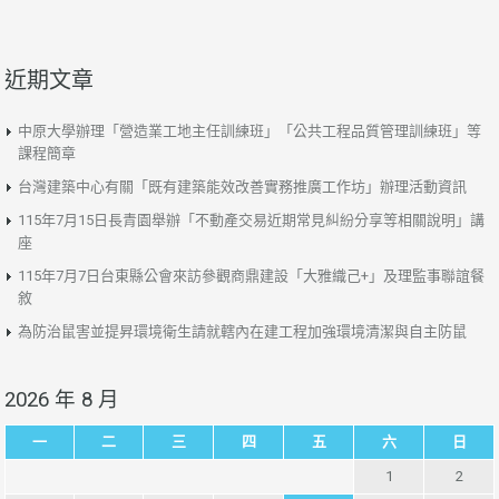
近期文章
中原大學辦理「營造業工地主任訓練班」「公共工程品質管理訓練班」等
課程簡章
台灣建築中心有關「既有建築能效改善實務推廣工作坊」辦理活動資訊
115年7月15日長青園舉辦「不動產交易近期常見糾紛分享等相關說明」講
座
115年7月7日台東縣公會來訪參觀商鼎建設「大雅織己+」及理監事聯誼餐
敘
為防治鼠害並提昇環境衛生請就轄內在建工程加強環境清潔與自主防鼠
2026 年 8 月
一
二
三
四
五
六
日
1
2