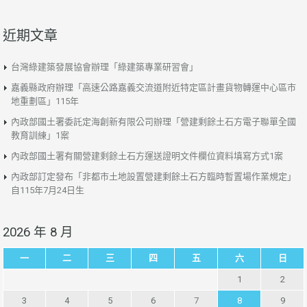
近期文章
台灣綠建築發展協會辦理「綠建築專業研習會」
嘉義縣政府辦理「高速公路嘉義交流道附近特定區計畫貨物轉運中心區市
地重劃區」115年
內政部國土署委託定海創新有限公司辦理「營建剩餘土石方電子聯單全國
教育訓練」1案
內政部國土署有關營建剩餘土石方運送證明文件欄位資料填寫方式1案
內政部訂定發布「非都市土地設置營建剩餘土石方臨時暫置場作業規定」
自115年7月24日生
2026 年 8 月
一
二
三
四
五
六
日
1
2
3
4
5
6
7
8
9