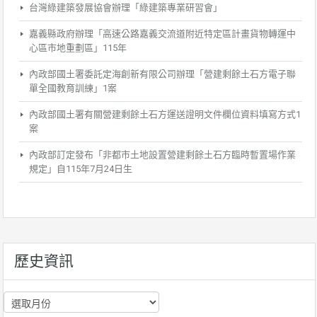
台灣綠建築發展協會辦理「綠建築專業研習會」
嘉義縣政府辦理「高速公路嘉義交流道附近特定區計畫貨物轉運中
心區市地重劃區」115年
內政部國土署委託定海創新有限公司辦理「營建剩餘土石方電子聯
單全國教育訓練」1案
內政部國土署有關營建剩餘土石方運送證明文件欄位資料填寫方式1
案
內政部訂定發布「非都市土地設置營建剩餘土石方臨時暫置場作業
規定」自115年7月24日生
歷史資訊
歷
史