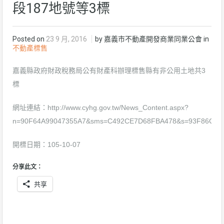
段187地號等3標
Posted on
23 9 月, 2016
by 嘉義市不動產開發商業同業公會 in
不動產標售
嘉義縣政府財政稅務局公有財產科辦理標售縣有非公用土地共3
標
網址連結：
http://www.cyhg.gov.tw/News_Content.aspx?
n=90F64A99047355A7&sms=C492CE7D68FBA478&s=93F86C7F
開標日期：105-10-07
分享此文：
共享