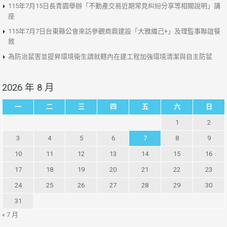
115年7月15日長青園舉辦「不動產交易近期常見糾紛分享等相關說明」講
座
115年7月7日台東縣公會來訪參觀商鼎建設「大雅織己+」及理監事聯誼餐
敘
為防治鼠害並提昇環境衛生請就轄內在建工程加強環境清潔與自主防鼠
2026 年 8 月
一
二
三
四
五
六
日
1
2
3
4
5
6
7
8
9
10
11
12
13
14
15
16
17
18
19
20
21
22
23
24
25
26
27
28
29
30
31
« 7 月