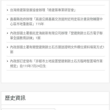
台灣綠建築發展協會辦理「綠建築專業研習會」
嘉義縣政府辦理「高速公路嘉義交流道附近特定區計畫貨物轉運中
心區市地重劃區」115年
內政部國土署委託定海創新有限公司辦理「營建剩餘土石方電子聯
單全國教育訓練」1案
內政部國土署有關營建剩餘土石方運送證明文件欄位資料填寫方式1
案
內政部訂定發布「非都市土地設置營建剩餘土石方臨時暫置場作業
規定」自115年7月24日生
歷史資訊