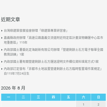
近期文章
台灣綠建築發展協會辦理「綠建築專業研習會」
嘉義縣政府辦理「高速公路嘉義交流道附近特定區計畫貨物轉運中心區市
地重劃區」115年
內政部國土署委託定海創新有限公司辦理「營建剩餘土石方電子聯單全國
教育訓練」1案
內政部國土署有關營建剩餘土石方運送證明文件欄位資料填寫方式1案
內政部訂定發布「非都市土地設置營建剩餘土石方臨時暫置場作業規定」
自115年7月24日生
2026 年 8 月
一
二
三
四
五
六
日
1
2