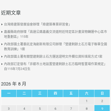
近期文章
台灣綠建築發展協會辦理「綠建築專業研習會」
嘉義縣政府辦理「高速公路嘉義交流道附近特定區計畫貨物轉運中心區市
地重劃區」115年
內政部國土署委託定海創新有限公司辦理「營建剩餘土石方電子聯單全國
教育訓練」1案
內政部國土署有關營建剩餘土石方運送證明文件欄位資料填寫方式1案
內政部訂定發布「非都市土地設置營建剩餘土石方臨時暫置場作業規定」
自115年7月24日生
2026 年 8 月
一
二
三
四
五
六
日
1
2
3
4
5
6
7
8
9