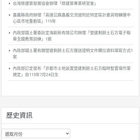
台灣綠建築發展協會辦理「綠建築專業研習會」
嘉義縣政府辦理「高速公路嘉義交流道附近特定區計畫貨物轉運中
心區市地重劃區」115年
內政部國土署委託定海創新有限公司辦理「營建剩餘土石方電子聯
單全國教育訓練」1案
內政部國土署有關營建剩餘土石方運送證明文件欄位資料填寫方式1
案
內政部訂定發布「非都市土地設置營建剩餘土石方臨時暫置場作業
規定」自115年7月24日生
歷史資訊
歷
史