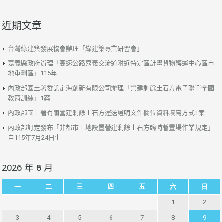
近期文章
台灣綠建築發展協會辦理「綠建築專業研習會」
嘉義縣政府辦理「高速公路嘉義交流道附近特定區計畫貨物轉運中心區市
地重劃區」115年
內政部國土署委託定海創新有限公司辦理「營建剩餘土石方電子聯單全國
教育訓練」1案
內政部國土署有關營建剩餘土石方運送證明文件欄位資料填寫方式1案
內政部訂定發布「非都市土地設置營建剩餘土石方臨時暫置場作業規定」
自115年7月24日生
2026 年 8 月
一
二
三
四
五
六
日
1
2
3
4
5
6
7
8
9