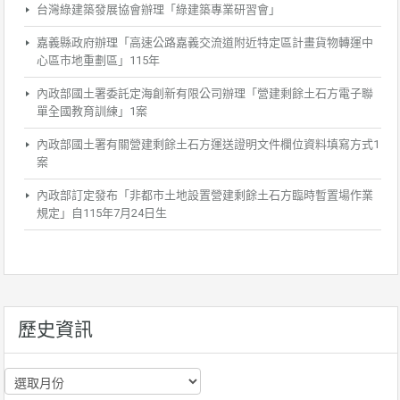
台灣綠建築發展協會辦理「綠建築專業研習會」
嘉義縣政府辦理「高速公路嘉義交流道附近特定區計畫貨物轉運中
心區市地重劃區」115年
內政部國土署委託定海創新有限公司辦理「營建剩餘土石方電子聯
單全國教育訓練」1案
內政部國土署有關營建剩餘土石方運送證明文件欄位資料填寫方式1
案
內政部訂定發布「非都市土地設置營建剩餘土石方臨時暫置場作業
規定」自115年7月24日生
歷史資訊
歷
史