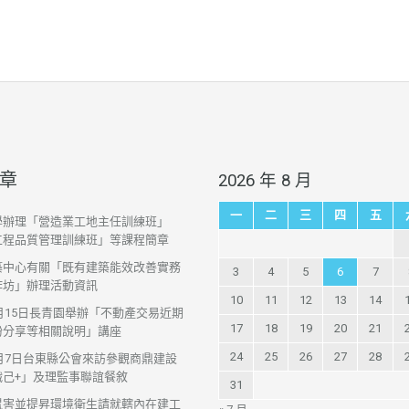
章
2026 年 8 月
一
二
三
四
五
學辦理「營造業工地主任訓練班」
工程品質管理訓練班」等課程簡章
築中心有關「既有建築能效改善實務
3
4
5
6
7
作坊」辦理活動資訊
10
11
12
13
14
7月15日長青園舉辦「不動產交易近期
17
18
19
20
21
紛分享等相關說明」講座
24
25
26
27
28
7月7日台東縣公會來訪參觀商鼎建設
織己+」及理監事聯誼餐敘
31
鼠害並提昇環境衛生請就轄內在建工