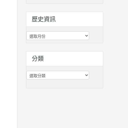
歷史資訊
歷
史
資
訊
分類
分
類