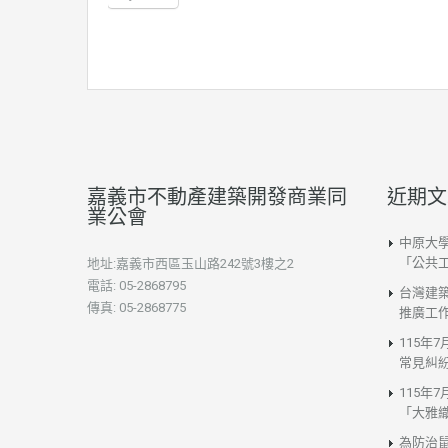
嘉義市不動產建築開發商業同
近期文
業公會
中原大
「公共
地址:嘉義市西區玉山路242號3樓之2
電話: 05-2868795
台灣建
傳真: 05-2868775
推廣工
115年
常見糾
115年
「大雅
為防治