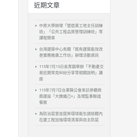
近期文章
中原大學辦理「營造業工地主任訓練
班」「公共工程品質管理訓練班」等
課程簡章
台灣建築中心有關「既有建築能效改
善實務推廣工作坊」辦理活動資訊
115年7月15日長青園舉辦「不動產交
易近期常見糾紛分享等相關說明」講
座
115年7月7日台東縣公會來訪參觀商
鼎建設「大雅織己+」及理監事聯誼
餐敘
為防治鼠害並提昇環境衛生請就轄內
在建工程加強環境清潔與自主防鼠