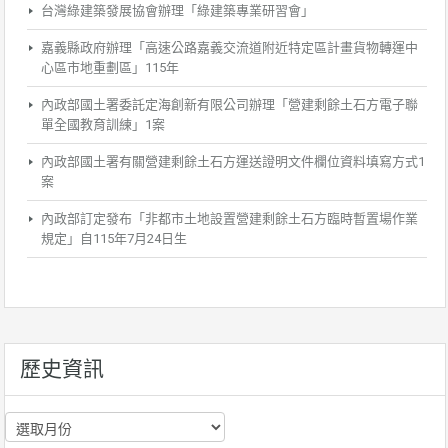
台灣綠建築發展協會辦理「綠建築專業研習會」
嘉義縣政府辦理「高速公路嘉義交流道附近特定區計畫貨物轉運中
心區市地重劃區」115年
內政部國土署委託定海創新有限公司辦理「營建剩餘土石方電子聯
單全國教育訓練」1案
內政部國土署有關營建剩餘土石方運送證明文件欄位資料填寫方式1
案
內政部訂定發布「非都市土地設置營建剩餘土石方臨時暫置場作業
規定」自115年7月24日生
歷史資訊
歷
史