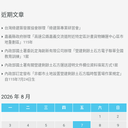
近期文章
台灣綠建築發展協會辦理「綠建築專業研習會」
嘉義縣政府辦理「高速公路嘉義交流道附近特定區計畫貨物轉運中心區市
地重劃區」115年
內政部國土署委託定海創新有限公司辦理「營建剩餘土石方電子聯單全國
教育訓練」1案
內政部國土署有關營建剩餘土石方運送證明文件欄位資料填寫方式1案
內政部訂定發布「非都市土地設置營建剩餘土石方臨時暫置場作業規定」
自115年7月24日生
2026 年 8 月
一
二
三
四
五
六
日
1
2
3
4
5
6
7
8
9