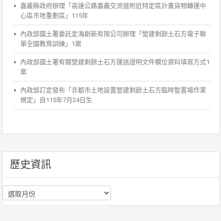
嘉義縣政府辦理「高速公路嘉義交流道附近特定區計畫貨物轉運中
心區市地重劃區」115年
內政部國土署委託定海創新有限公司辦理「營建剩餘土石方電子聯
單全國教育訓練」1案
內政部國土署有關營建剩餘土石方運送證明文件欄位資料填寫方式1
案
內政部訂定發布「非都市土地設置營建剩餘土石方臨時暫置場作業
規定」自115年7月24日生
歷史資訊
歷
史
資
訊