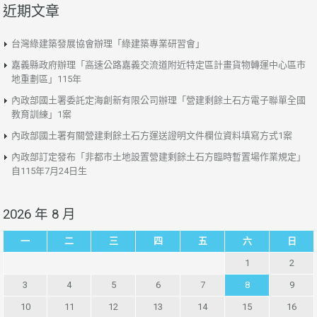
近期文章
台灣綠建築發展協會辦理「綠建築專業研習會」
嘉義縣政府辦理「高速公路嘉義交流道附近特定區計畫貨物轉運中心區市
地重劃區」115年
內政部國土署委託定海創新有限公司辦理「營建剩餘土石方電子聯單全國
教育訓練」1案
內政部國土署有關營建剩餘土石方運送證明文件欄位資料填寫方式1案
內政部訂定發布「非都市土地設置營建剩餘土石方臨時暫置場作業規定」
自115年7月24日生
2026 年 8 月
一
二
三
四
五
六
日
1
2
3
4
5
6
7
8
9
10
11
12
13
14
15
16